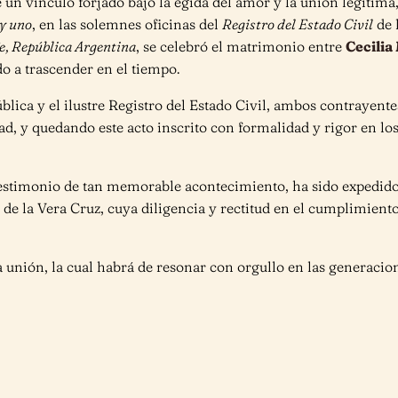
un vínculo forjado bajo la égida del amor y la unión legítima,
 y uno
, en las solemnes oficinas del
Registro del Estado Civil
de 
e, República Argentina
, se celebró el matrimonio entre
Cecili
do a trascender en el tiempo.
pública y el ilustre Registro del Estado Civil, ambos contraye
d, y quedando este acto inscrito con formalidad y rigor en los 
testimonio de tan memorable acontecimiento, ha sido expedido
 de la Vera Cruz, cuya diligencia y rectitud en el cumplimiento
 unión, la cual habrá de resonar con orgullo en las generacio