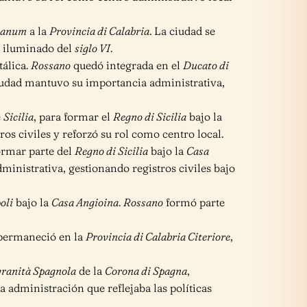
ianum
a la
Provincia di Calabria
. La ciudad se
o iluminado del
siglo VI
.
tálica.
Rossano
quedó integrada en el
Ducato di
iudad mantuvo su importancia administrativa,
e
Sicilia
, para formar el
Regno di Sicilia
bajo la
ros civiles y reforzó su rol como centro local.
ormar parte del
Regno di Sicilia
bajo la
Casa
ministrativa, gestionando registros civiles bajo
oli
bajo la
Casa Angioina
.
Rossano
formó parte
ermaneció en la
Provincia di Calabria Citeriore
,
ranità Spagnola
de la
Corona di Spagna
,
a administración que reflejaba las políticas