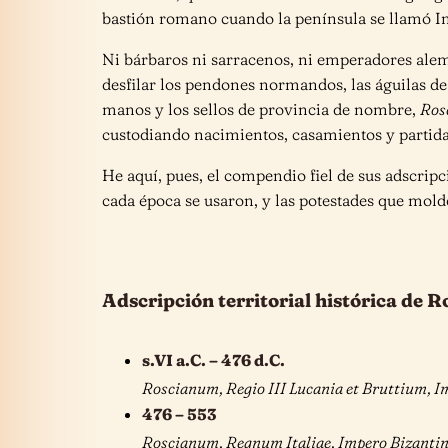
bastión romano cuando la península se llamó Im
Ni bárbaros ni sarracenos, ni emperadores alema
desfilar los pendones normandos, las águilas de
manos y los sellos de provincia de nombre,
Ros
custodiando nacimientos, casamientos y partida
He aquí, pues, el compendio fiel de sus adscripc
cada época se usaron, y las potestades que mold
Adscripción territorial histórica de R
s.VI a.C. – 476 d.C.
Roscianum, Regio III Lucania et Bruttium
476 – 553
Roscianum, Regnum Italiae, Impero Bizanti