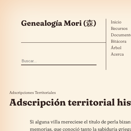
Saltar al contenido
Genealogía Mori (森)
Inicio
Recursos
Document
Bitácora
Árbol
Acerca
Buscar:
Adscripciones Territoriales
Adscripción territorial hi
Si alguna villa mereciese el título de perla biza
memorias, que conoció tanto la sabiduría griega