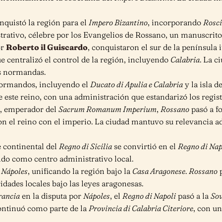
nquistó la región para el
Impero Bizantino
, incorporando
Rosc
strativo, célebre por los Evangelios de Rossano, un manuscrit
or
Roberto il Guiscardo
, conquistaron el sur de la península i
ue centralizó el control de la región, incluyendo
Calabria
. La c
es normandas.
 normandos, incluyendo el
Ducato di Apulia e Calabria
y la isla d
e este reino, con una administración que estandarizó los regist
, emperador del
Sacrum Romanum Imperium
,
Rossano
pasó a f
ron el reino con el imperio. La ciudad mantuvo su relevancia ad
te continental del
Regno di Sicilia
se convirtió en el
Regno di Nap
endo como centro administrativo local.
ó
Nápoles
, unificando la región bajo la
Casa Aragonese
.
Rossano
p
idades locales bajo las leyes aragonesas.
rancia
en la disputa por
Nápoles
, el
Regno di Napoli
pasó a la
Sov
ntinuó como parte de la
Provincia di Calabria Citeriore
, con un