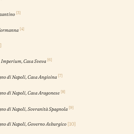
[3]
izantino
[4]
 Normanna
]
[6]
 Imperium, Casa Sveva
[7]
gno di Napoli, Casa Angioina
[8]
gno di Napoli, Casa Aragonese
[9]
gno di Napoli, Sovranità Spagnola
gno di Napoli, Governo Asburgico
[10]