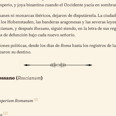
perio, y joya bizantina cuando el Occidente yacía en sombras
nes ni monarcas ibéricos, dejaron de disputársela. La ciudad,
 los Hohenstaufen, las banderas aragonesas y las severas leye
cianum
, y después
Rossano
, siguió siendo, en la letra de sus r
s de defunción bajo cada nuevo señorío.
iones políticas, desde los días de
Roma
hasta los registros de l
earon su destino.
ossano (
Roscianum
)
[1]
, Imperium Romanum
[2]
no