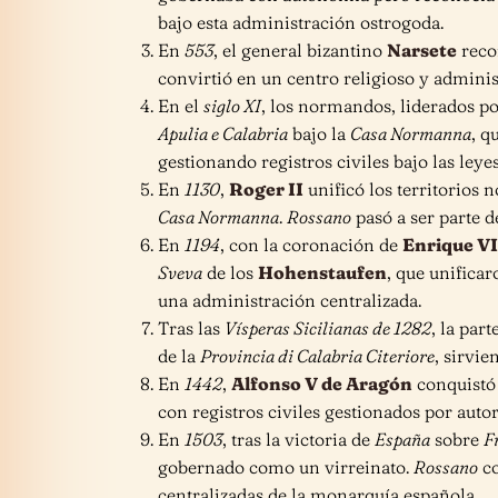
bajo esta administración ostrogoda.
En
553
, el general bizantino
Narsete
reco
convirtió en un centro religioso y admini
En el
siglo XI
, los normandos, liderados p
Apulia e Calabria
bajo la
Casa Normanna
, q
gestionando registros civiles bajo las ley
En
1130
,
Roger II
unificó los territorios
Casa Normanna
.
Rossano
pasó a ser parte d
En
1194
, con la coronación de
Enrique VI
Sveva
de los
Hohenstaufen
, que unifica
una administración centralizada.
Tras las
Vísperas Sicilianas de 1282
, la par
de la
Provincia di Calabria Citeriore
, sirvi
En
1442
,
Alfonso V de Aragón
conquist
con registros civiles gestionados por autor
En
1503
, tras la victoria de
España
sobre
F
gobernado como un virreinato.
Rossano
co
centralizadas de la monarquía española.