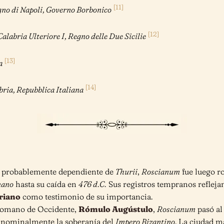
[11]
egno di Napoli, Governo Borbonico
[12]
alabria Ulteriore I, Regno delle Due Sicilie
[13]
a
[14]
bria, Repubblica Italiana
, probablemente dependiente de
Thurii
,
Roscianum
fue luego r
mano
hasta su caída en
476 d.C.
Sus registros tempranos reflejan 
riano
como testimonio de su importancia.
 romano de Occidente,
Rómulo Augústulo
,
Roscianum
pasó a
 nominalmente la soberanía del
Impero Bizantino
. La ciudad m