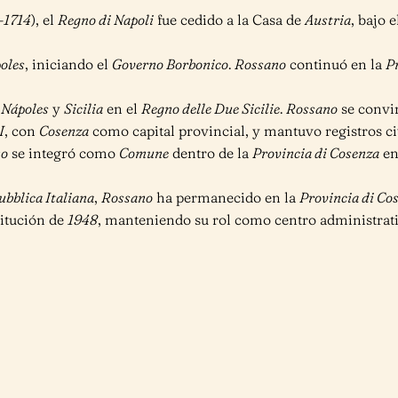
–1714
), el
Regno di Napoli
fue cedido a la Casa de
Austria
, bajo 
oles
, iniciando el
Governo Borbonico
.
Rossano
continuó en la
Pr
e
Nápoles
y
Sicilia
en el
Regno delle Due Sicilie
.
Rossano
se convir
I
, con
Cosenza
como capital provincial, y mantuvo registros civ
no
se integró como
Comune
dentro de la
Provincia di Cosenza
en
ubblica Italiana
,
Rossano
ha permanecido en la
Provincia di Co
titución de
1948
, manteniendo su rol como centro administrativ